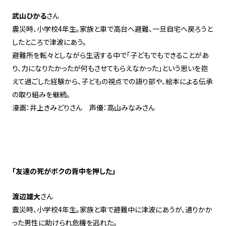
武山ひかる
さん
震災時、小学校4年生。家族と車で高台へ避難、一旦自宅へ戻ろうと
したところで津波にあう。
避難所を転々としながら生活する中で「子どもでもできることがあ
り、力になりたかったが何もさせてもらえなかった」という思いを抱
えて過ごした経験から、子どもの視点での語り部や、絵本による伝承
の取り組みを継続。
漫画：井上きみどりさん 声優：高山みなみさん
「友達の死がボクの背中を押した」
渡辺雄大
さん
震災時、小学校4年生。家族と車で避難中に津波にあうが、通りかか
った男性に助けられ危機を逃れた。