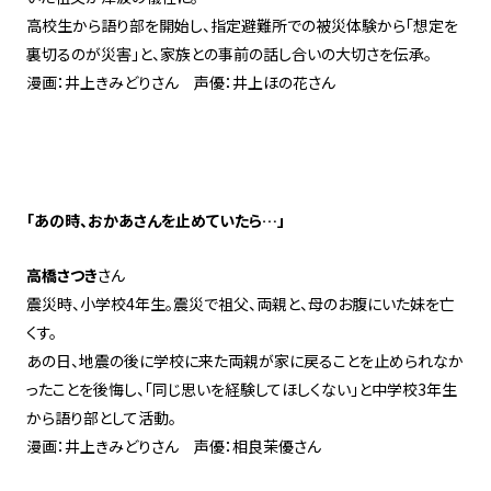
高校生から語り部を開始し、指定避難所での被災体験から「想定を
裏切るのが災害」と、家族との事前の話し合いの大切さを伝承。
漫画：井上きみどりさん 声優：井上ほの花さん
「あの時、おかあさんを止めていたら…」
高橋さつき
さん
震災時、小学校4年生。震災で祖父、両親と、母のお腹にいた妹を亡
くす。
あの日、地震の後に学校に来た両親が家に戻ることを止められなか
ったことを後悔し、「同じ思いを経験してほしくない」と中学校3年生
から語り部として活動。
漫画：井上きみどりさん 声優：相良茉優さん