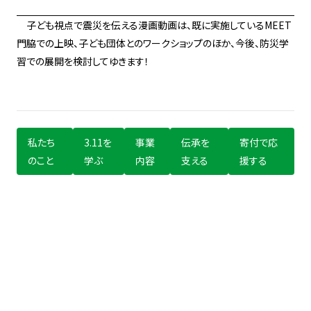
子ども視点で震災を伝える漫画動画は、既に実施しているMEET
門脇での上映、子ども団体とのワークショップのほか、今後、防災学
習での展開を検討してゆきます！
私たち
3.11を
事業
伝承を
寄付で応
のこと
学ぶ
内容
支える
援する