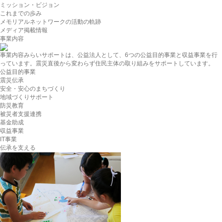
ミッション・ビジョン
これまでの歩み
メモリアルネットワークの活動の軌跡
メディア掲載情報
事業内容
事業内容
みらいサポートは、公益法人として、6つの公益目的事業と収益事業を行
っています。震災直後から変わらず住民主体の取り組みをサポートしています。
公益目的事業
震災伝承
安全・安心のまちづくり
地域づくりサポート
防災教育
被災者支援連携
基金助成
収益事業
IT事業
伝承を支える