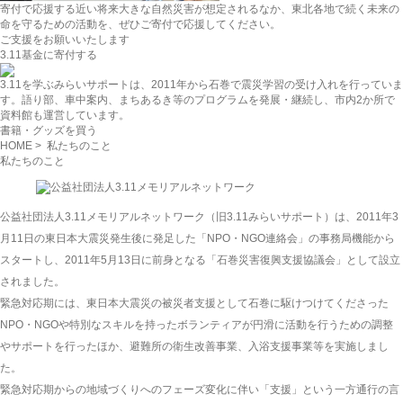
寄付で応援する
近い将来大きな自然災害が想定されるなか、東北各地で続く未来の
命を守るための活動を、ぜひご寄付で応援してください。
ご支援をお願いいたします
3.11基金に寄付する
3.11を学ぶ
みらいサポートは、2011年から石巻で震災学習の受け入れを行っていま
す。語り部、車中案内、まちあるき等のプログラムを発展・継続し、市内2か所で
資料館も運営しています。
書籍・グッズを買う
HOME
> 私たちのこと
私たちのこと
公益社団法人3.11メモリアルネットワーク（旧3.11みらいサポート）は、2011年3
月11日の東日本大震災発生後に発足した「NPO・NGO連絡会」の事務局機能から
スタートし、2011年5月13日に前身となる「
石巻災害復興支援協議会
」として設立
されました。
緊急対応期には、東日本大震災の被災者支援として石巻に駆けつけてくださった
NPO・NGOや特別なスキルを持ったボランティアが円滑に活動を行うための調整
やサポートを行ったほか、避難所の衛生改善事業、入浴支援事業等を実施しまし
た。
緊急対応期からの地域づくりへのフェーズ変化に伴い「支援」という一方通行の言