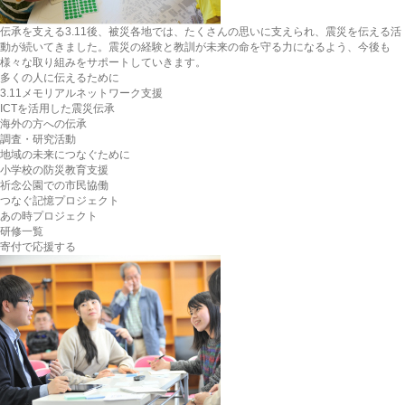
伝承を支える
3.11後、被災各地では、たくさんの思いに支えられ、震災を伝える活
動が続いてきました。震災の経験と教訓が未来の命を守る力になるよう、今後も
様々な取り組みをサポートしていきます。
多くの人に伝えるために
3.11メモリアルネットワーク支援
ICTを活用した震災伝承
海外の方への伝承
調査・研究活動
地域の未来につなぐために
小学校の防災教育支援
祈念公園での市民協働
つなぐ記憶プロジェクト
あの時プロジェクト
研修一覧
寄付で応援する