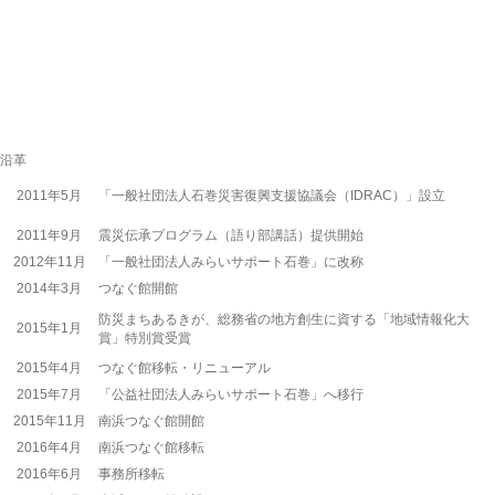
沿革
2011年5月
「一般社団法人石巻災害復興支援協議会（IDRAC）」設立
2011年9月
震災伝承プログラム（語り部講話）提供開始
2012年11月
「一般社団法人みらいサポート石巻」に改称
2014年3月
つなぐ館開館
防災まちあるきが、総務省の地方創生に資する「地域情報化大
2015年1月
賞」特別賞受賞
2015年4月
つなぐ館移転・リニューアル
2015年7月
「公益社団法人みらいサポート石巻」へ移行
2015年11月
南浜つなぐ館開館
2016年4月
南浜つなぐ館移転
2016年6月
事務所移転