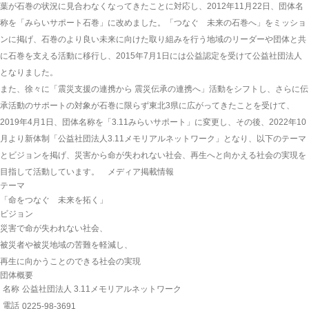
葉が石巻の状況に見合わなくなってきたことに対応し、2012年11月22日、団体名
称を「みらいサポート石巻」に改めました。「つなぐ 未来の石巻へ」をミッショ
ンに掲げ、石巻のより良い未来に向けた取り組みを行う地域のリーダーや団体と共
に石巻を支える活動に移行し、2015年7月1日には公益認定を受けて公益社団法人
となりました。
また、徐々に「震災支援の連携から 震災伝承の連携へ」活動をシフトし、さらに伝
承活動のサポートの対象が石巻に限らず東北3県に広がってきたことを受けて、
2019年4月1日、団体名称を「3.11みらいサポート」に変更し、その後、2022年10
月より新体制「公益社団法人3.11メモリアルネットワーク」となり、以下のテーマ
とビジョンを掲げ、災害から命が失われない社会、再生へと向かえる社会の実現を
目指して活動しています。
メディア掲載情報
テーマ
「命をつなぐ 未来を拓く」
ビジョン
災害で命が失われない社会、
被災者や被災地域の苦難を軽減し、
再生に向かうことのできる社会の実現
団体概要
名称
公益社団法人 3.11メモリアルネットワーク
電話
0225-98-3691