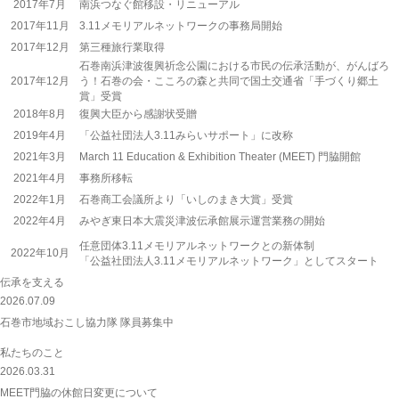
2017年7月
南浜つなぐ館移設・リニューアル
2017年11月
3.11メモリアルネットワークの事務局開始
2017年12月
第三種旅行業取得
石巻南浜津波復興祈念公園における市民の伝承活動が、がんばろ
2017年12月
う！石巻の会・こころの森と共同で国土交通省「手づくり郷土
賞」受賞
2018年8月
復興大臣から感謝状受贈
2019年4月
「公益社団法人3.11みらいサポート」に改称
2021年3月
March 11 Education & Exhibition Theater (MEET) 門脇開館
2021年4月
事務所移転
2022年1月
石巻商工会議所より「いしのまき大賞」受賞
2022年4月
みやぎ東日本大震災津波伝承館展示運営業務の開始
任意団体3.11メモリアルネットワークとの新体制
2022年10月
「公益社団法人3.11メモリアルネットワーク」としてスタート
伝承を支える
2026.07.09
石巻市地域おこし協力隊 隊員募集中
私たちのこと
2026.03.31
MEET門脇の休館日変更について