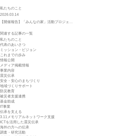
私たちのこと
2026.03.14
【開催報告】「みんなの家」活動プロジェ…
関連する記事の一覧
私たちのこと
代表のあいさつ
ミッション・ビジョン
これまでの歩み
情報公開
メディア掲載情報
事業内容
震災伝承
安全・安心のまちづくり
地域づくりサポート
防災教育
被災者支援連携
基金助成
IT事業
伝承を支える
3.11メモリアルネットワーク支援
ICTを活用した震災伝承
海外の方への伝承
調査・研究活動