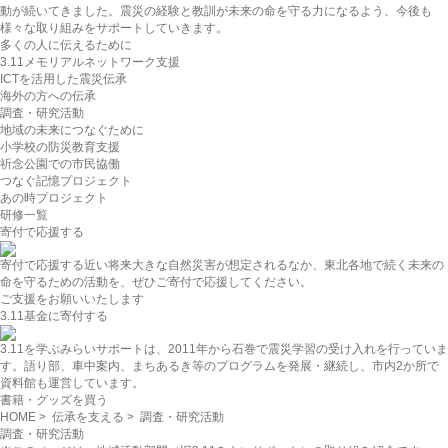
動が続いてきました。震災の経験と教訓が未来の命を守る力になるよう、今後も
様々な取り組みをサポートしていきます。
多くの人に伝えるために
3.11メモリアルネットワーク支援
ICTを活用した震災伝承
海外の方への伝承
調査・研究活動
地域の未来につなぐために
小学校の防災教育支援
祈念公園での市民協働
つなぐ記憶プロジェクト
あの時プロジェクト
研修一覧
寄付で応援する
寄付で応援する
近い将来大きな自然災害が想定されるなか、東北各地で続く未来の
命を守るための活動を、ぜひご寄付で応援してください。
ご支援をお願いいたします
3.11基金に寄付する
3.11を学ぶ
みらいサポートは、2011年から石巻で震災学習の受け入れを行っていま
す。語り部、車中案内、まちあるき等のプログラムを発展・継続し、市内2か所で
資料館も運営しています。
書籍・グッズを買う
HOME
>
伝承を支える
> 調査・研究活動
調査・研究活動