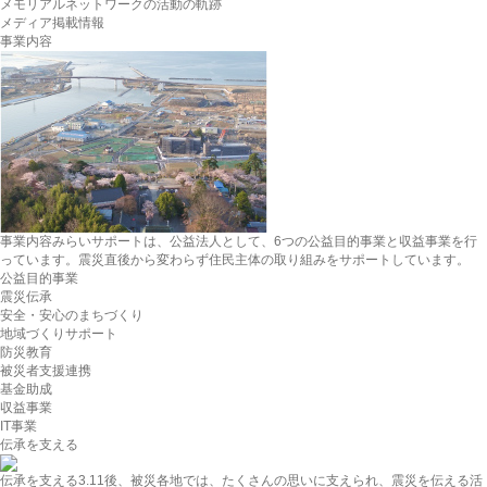
メモリアルネットワークの活動の軌跡
メディア掲載情報
事業内容
事業内容
みらいサポートは、公益法人として、6つの公益目的事業と収益事業を行
っています。震災直後から変わらず住民主体の取り組みをサポートしています。
公益目的事業
震災伝承
安全・安心のまちづくり
地域づくりサポート
防災教育
被災者支援連携
基金助成
収益事業
IT事業
伝承を支える
伝承を支える
3.11後、被災各地では、たくさんの思いに支えられ、震災を伝える活