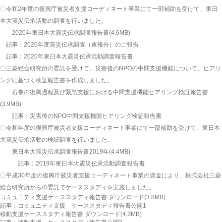
〇令和2年度の復興庁被災者支援コーディネート事業にて一部補助を受けて、東日
本大震災伝承活動の調査を行いました。
2020年東日本大震災伝承調査報告書
(4.6MB)
記事：
2020年度震災伝承調査（速報分）のご報告
記事：
2020年東日本大震災伝承活動調査報告書
〇三菱総合研究所の委託を受けて、災害後のNPOの中間支援機能について、ヒアリ
ングに基づく検証報告書を作成しました。
石巻の復興過程及び緊急支援における中間支援機能ヒアリング検証報告書
(3.9MB)
記事：
災害後のNPO中間支援機能ヒアリング検証報告書
〇令和年度の復興庁被災者支援コーディネート事業にて一部補助を受けて、東日本
大震災伝承活動の検証調査を行いました。
東日本大震災伝承調査報告書2019年
(4.4MB)
記事：
2019年東日本大震災伝承活動調査報告書
〇平成30年度の復興庁被災者支援コーディネート事業の資金により、株式会社三菱
総合研究所からの委託でケーススタディを実施しました。
コミュニティ支援ケーススタディ報告書
ダウンロード
(3.8MB)
記事：
コミュニティ支援 ケーススタディ報告書公開1
移動支援ケーススタディ報告書
ダウンロード
(4.3MB)