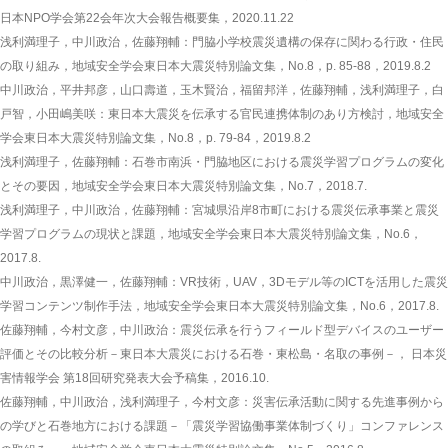
日本NPO学会第22会年次大会報告概要集，2020.11.22
浅利満理子，中川政治，佐藤翔輔：門脇小学校震災遺構の保存に関わる行政・住民
の取り組み，地域安全学会東日本大震災特別論文集，No.8，p. 85-88，2019.8.2
中川政治，平井邦彦，山口壽道，玉木賢治，福留邦洋，佐藤翔輔，浅利満理子，白
戸智，小田嶋美咲：東日本大震災を伝承する官民連携体制のあり方検討，地域安全
学会東日本大震災特別論文集，No.8，p. 79-84，2019.8.2
浅利満理子，佐藤翔輔：石巻市南浜・門脇地区における震災学習プログラムの変化
とその要因，地域安全学会東日本大震災特別論文集，No.7，2018.7.
浅利満理子，中川政治，佐藤翔輔：宮城県沿岸8市町における震災伝承事業と震災
学習プログラムの現状と課題，地域安全学会東日本大震災特別論文集，No.6，
2017.8.
中川政治，黒澤健一，佐藤翔輔：VR技術，UAV，3Dモデル等のICTを活用した震災
学習コンテンツ制作手法，地域安全学会東日本大震災特別論文集，No.6，2017.8.
佐藤翔輔，今村文彦，中川政治：震災伝承を行うフィールド型デバイスのユーザー
評価とその比較分析－東日本大震災における石巻・東松島・名取の事例－， 日本災
害情報学会 第18回研究発表大会予稿集，2016.10.
佐藤翔輔，中川政治，浅利満理子，今村文彦：災害伝承活動に関する先進事例から
の学びと石巻地方における課題－「震災学習協働事業体制づくり」コンファレンス