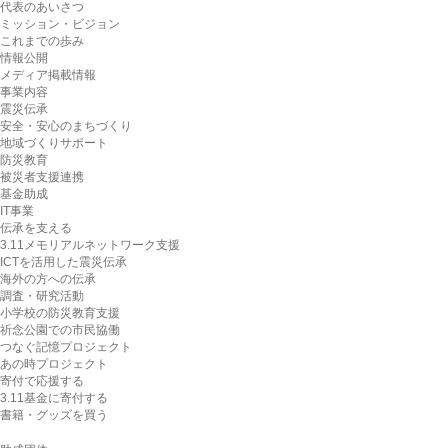
代表のあいさつ
ミッション・ビジョン
これまでの歩み
情報公開
メディア掲載情報
事業内容
震災伝承
安全・安心のまちづくり
地域づくりサポート
防災教育
被災者支援連携
基金助成
IT事業
伝承を支える
3.11メモリアルネットワーク支援
ICTを活用した震災伝承
海外の方への伝承
調査・研究活動
小学校の防災教育支援
祈念公園での市民協働
つなぐ記憶プロジェクト
あの時プロジェクト
寄付で応援する
3.11基金に寄付する
書籍・グッズを買う