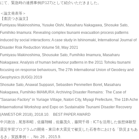
にて、緊急時の連携事例(P.127)として紹介いただきました。
＜論文発表等＞
【査読つき論文】
Fumiyasu Makinoshima, Yusuke Oishi, Masaharu Nakagawa, Shosuke Sato,
Fumihiko Imamura:
Revealing complex tsunami evacuation process patterns
induced by social interactions: A case study in Ishinomaki
, International Journal of
Disaster Risk Reduction Volume 58, May 2021
Fumiyasu Makinoshima, Shousuke Sato, Fumihiko Imamura, Masaharu
Nakagawa: Analysis of human behaviour patterns in the 2011 Tohoku tsunami
focusing on response behaviours, The 27th International Union of Geodesy and
Geophysics (IUGG) 2019
Shosuke Sato, Anawat Suppasri, Sebastien Penmellen Boret, Masaharu
Nakagawa, Fumihiko IMAMURA: Archiving Disaster Remains: The Case of
”Sasanao Factory” in Yuriage Village, Natori City, Miyagi Prefecture, The 11th Ache
Intaernational Workshop and Expo on Sustainable Tsunami Disaster Recovery
(AIWEST-DR 2018), 2018.10.
BEST PAPER AWARD
中川政治，尾形和昭，佐藤翔輔，佐藤茂久，藤間千尋：ICTを活用した仮想体験型
震災学習プログラムの開発－東日本大震災で被災した石巻市における「防災まちあ
るき」実践事例－，No. 26，2015.9.