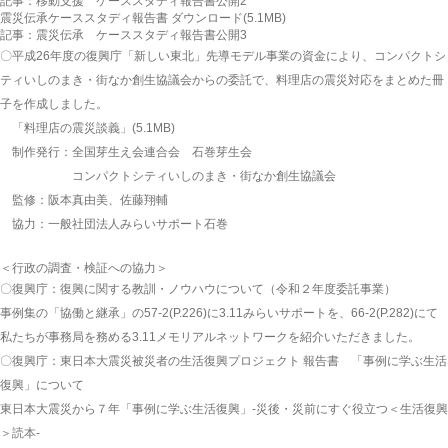
記事：
移動支援 ケーススタディ報告書公開2
震災伝承ケーススタディ報告書 ダウンロード(5.1MB)
記事：
震災伝承 ケーススタディ報告書公開3
〇平成26年度の復興庁「新しい東北」先導モデル事業の資金により、コンパクトシ
ティいしのまき・街なか創生協議会からの委託で、料理店の震災対応をまとめた冊
子を作成しました。
「料理店の震災談義」(5.1MB)
制作発行：全国芽生え会連合会 石巻芽生会
コンパクトシティいしのまき・街なか創生協議会
監修：阪本真由美、佐藤翔輔
協力：一般社団法人みらいサポート石巻
＜行政の調査・検証への協力＞
〇復興庁：
復興に関する教訓・ノウハウについて（令和２年度委託事業）
事例集
の「協働と継承」の57‐2(P.226)に3.11みらいサポートを、66-2(P.282)にて
私たちが事務局を務める3.11メモリアルネットワークを紹介いただきました。
〇復興庁：
東日本大震災被災者の生活復興プロジェクト 報告書 「事例に学ぶ生活
復興」について
東日本大震災から７年「事例に学ぶ生活復興」-災後・災前にすぐ役立つ＜生活復興
＞読本-