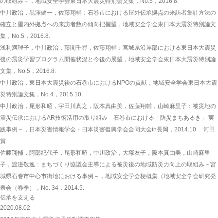
の取組み－，地域安全学会東日本大震災特別論文集，No.5，2016.8.
中川政治，黒澤健一，佐藤翔輔：石巻市における屋外伝承拠点の来訪者集計方法の
確立と屋内外拠点への来訪者数の傾向把握望，地域安全学会東日本大震災特別論文
集，No.5，2016.8.
浅利満理子，中川政治，藤間千尋，佐藤翔輔：宮城県沿岸部における東日本大震災
後の震災学習プログラム開催状況と今後の展望，地域安全学会東日本大震災特別論
文集，No.5，2016.8.
中川政治，東日本大震災後の石巻市におけるNPOの貢献，地域安全学会東日本大震
災特別論文集，No.4，2015.10.
中川政治，尾形和昭，宇田川真之，阪本真由美，佐藤翔輔，山崎麻里子：被災地の
震災伝承におけるAR技術活用の取り組み－石巻市における「防災まちあるき」 実
践事例－，日本災害情報学会・日本災害復興学会合同大会in長岡，2014.10.
河田
賞
佐藤翔輔，阿部紀代子，尾形和昭，中川政治，大塚友子，阪本真由美，山崎麻里
子，渡邉敬逸：まちづくり協議会主導による被災後の地域防災力向上の取組み－宮
城県石巻市中心市街地における事例－，地域安全学会梗概集（地域安全学会研究発
表会（春季），No. 34，2014.5.
伝承を支える
2020.08.02