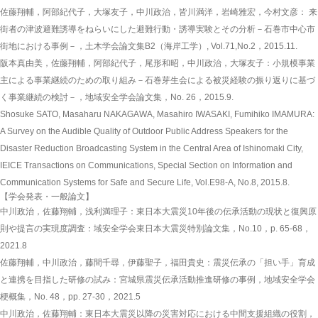
佐藤翔輔，阿部紀代子，大塚友子，中川政治，皆川満洋，岩崎雅宏，今村文彦： 来
街者の津波避難誘導をねらいにした避難行動・誘導実験とその分析－石巻市中心市
街地における事例－，土木学会論文集B2（海岸工学）, Vol.71,No.2，2015.11.
阪本真由美，佐藤翔輔，阿部紀代子，尾形和昭，中川政治，大塚友子：小規模事業
主による事業継続のための取り組み－石巻芽生会による被災経験の振り返りに基づ
く事業継続の検討－，地域安全学会論文集，No. 26，2015.9.
Shosuke SATO, Masaharu NAKAGAWA, Masahiro IWASAKI, Fumihiko IMAMURA:
A Survey on the Audible Quality of Outdoor Public Address Speakers for the
Disaster Reduction Broadcasting System in the Central Area of Ishinomaki City,
IEICE Transactions on Communications, Special Section on Information and
Communication Systems for Safe and Secure Life, Vol.E98-A, No.8, 2015.8.
【学会発表・一般論文】
中川政治，佐藤翔輔，浅利満理子：東日本大震災10年後の伝承活動の現状と復興原
則や提言の実現度調査：域安全学会東日本大震災特別論文集，No.10，p. 65-68，
2021.8
佐藤翔輔，中川政治，藤間千尋，伊藤聖子，福田貴史：震災伝承の「担い手」育成
と連携を目指した研修の試み：宮城県震災伝承活動推進研修の事例，地域安全学会
梗概集，No. 48，pp. 27-30，2021.5
中川政治，佐藤翔輔：東日本大震災以降の災害対応における中間支援組織の役割，