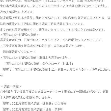
※このページは、地域活動部門（旧3.11みらいサポート）の取り組み紹介です
東日本大震災直後より、多くの方々のご支援により活動を継続できたことに対し、
改めて感謝申し上げます。
被災現場で東日本大震災に関わるNPOとして、活動記録を報告書にまとめたり、公
益目的事業として活動に関わる調査・研究活動を行っています。
多くの自然災害が相次ぐ中、関係者の方々に少しでもお役に立てれば幸いです。
＜石巻におけるNPOの貢献＞
震災直後からの、石巻のおけるボランティア・NPOの貢献をまとめています。
・石巻災害復興支援協議会活動報告書～東日本大震災から3年～
活動報告書ダウンロード
・石巻におけるNPOの貢献～東日本大震災から5年～
「
石巻におけるNPOの貢献
」ダウンロード（8.1MB）
記事：
「石巻におけるNPOの貢献 3.11～東日本大震災から5年～」発刊のお知ら
せ
＜調査・研究＞
〇令和3年度の復興庁被災者支援コーディネート事業にて一部補助を受けて、東日
本大震災伝承活動の調査を行いました。
記事：
2021年震災伝承調査（速報分）のご報告
記事：
2021年度震災伝承調査（速報・第2弾）