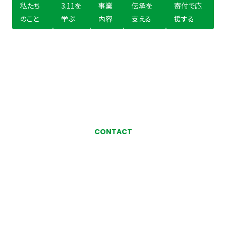
私たち
3.11を
事業
伝承を
寄付で応
のこと
学ぶ
内容
支える
援する
CONTACT
お気軽にお問い合わせ、
ご相談ください