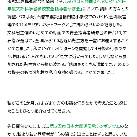
地域伝承推進部門の活動では、
1月26日に開催されました「令和4
年度文部科学省学校安全指導者研修会」
において、講師の方々との
調整、バス手配、石巻市震災遺構門脇小学校でのガイド、会場設営
等で3.11メモリアルネットワークとして携わらせいただきました。
文科省主催のはじめての対面での安全指導者研修会の舞台として
石巻が選ばれ、全国から100名近い先生方を一堂にお迎えすること
ができました。私にとってはインターンを開始して4日後の行事であ
り、携わるといってもほとんど見学に近い形でした。しかしながら参
加された先生方から想い溢れるご感想をたくさん頂戴でき、このよう
な機会のもつ可能性を私自身強く感じることができました。
私がこの1か月、さまざまな方のお話を伺うなかで考えたこと、感じ
たことをひとつ紹介させてください。
先日開催いたしました、
第５回東日本大震災伝承シンポジウム
のな
かで、私より若い登壇者が「心の隅で3.11のことはずっと思っていた