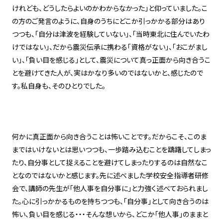
けれども、どうしたらよいのかわからなかった」と仰っていました。こ
の方のご発言のように、自身のうちにどこか引っかかる部分はあり
つつも、「自分は津波を経験していない」、「当時東北に住んでいたわ
けではない」、だから震災伝承に携わる「資格がない」、「おこがまし
い」、「負い目を感じる」として、震災について真っ正面から向き合うこ
とを避けてきた人が、実はかなり多いのではないかと、感じたので
す。私自身も、そのひとりでした。
何かに真正面から向き合うことは怖いことです。だからこそ、このま
まではいけないとは思いつつも、一歩踏み込むことを躊躇してしまっ
たり、自分事として捉えることを避けてしまったりするのは自然なこ
となのではないかと感じます。先に述べました学校安全指導者研修
会で、講師の先生が「他人事を自分事に」と力強く述べておられまし
た。心に引っかかるものを持ちつつも、「自分事」として向き合うのは
怖い、負い目を感じる・・・そんな想いから、どこか「他人事」のままと