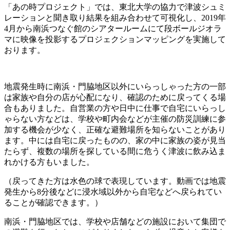
「あの時プロジェクト」では、東北大学の協力で津波シュミ
レーションと聞き取り結果を組み合わせて可視化し、2019年
4月から南浜つなぐ館のシアタールームにて段ボールジオラ
マに映像を投影するプロジェクションマッピングを実施して
おります。
地震発生時に南浜・門脇地区以外にいらっしゃった方の一部
は家族や自分の店が心配になり、確認のために戻ってくる場
合もありました。自営業の方や日中に仕事で自宅にいらっし
ゃらない方などは、学校や町内会などが主催の防災訓練に参
加する機会が少なく、正確な避難場所を知らないことがあり
ます。中には自宅に戻ったものの、家の中に家族の姿が見当
たらず、複数の場所を探している間に危うく津波に飲み込ま
れかける方もいました。
（戻ってきた方は水色の球で表現しています。動画では地震
発生から8分後などに浸水域以外から自宅などへ戻られてい
ることが確認できます。）
南浜・門脇地区では、学校や店舗などの施設において集団で