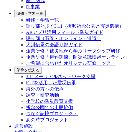
基金助成
IT事業
研修・学習一覧
研修・学習一覧
語り部と歩く3.11（復興祈念公園と震災遺構）
ARアプリ活用フィールド防災ガイド
語り部（石巻・オンライン・派遣）
大川伝承の会語り部ガイド
企業研修「被災地から学ぶリーダシップ研修」
企業研修「避難訓練、防災意識喚起オンライン」
ご希望に合わせたオリジナル研修・ツアー
伝承を伝える
3.11メモリアルネットワーク支援
ICTを活用した震災伝承
海外の方への伝承
調査・研究活動
小学校の防災教育支援
祈念公園での市民協働
つなぐ記憶プロジェクト
あの時プロジェクト
運営施設