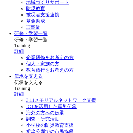
地域づくりサポート
防災教育
被災者支援連携
基金助成
IT事業
研修・学習一覧
研修・学習一覧
Training
詳細
企業研修をお考えの方
個人・家族の方
教育旅行をお考えの方
伝承を支える
伝承を支える
Training
詳細
3.11メモリアルネットワーク支援
ICTを活用した震災伝承
海外の方への伝承
調査・研究活動
小学校の防災教育支援
祈念公園での市民協働