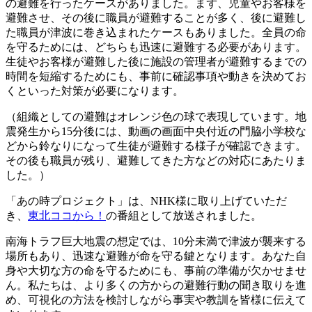
の避難を行ったケースがありました。まず、児童やお客様を
避難させ、その後に職員が避難することが多く、後に避難し
た職員が津波に巻き込まれたケースもありました。全員の命
を守るためには、どちらも迅速に避難する必要があります。
生徒やお客様が避難した後に施設の管理者が避難するまでの
時間を短縮するためにも、事前に確認事項や動きを決めてお
くといった対策が必要になります。
（組織としての避難はオレンジ色の球で表現しています。地
震発生から15分後には、動画の画面中央付近の門脇小学校な
どから鈴なりになって生徒が避難する様子が確認できます。
その後も職員が残り、避難してきた方などの対応にあたりま
した。）
「あの時プロジェクト」は、NHK様に取り上げていただ
き、
東北ココから！
の番組として放送されました。
南海トラフ巨大地震の想定では、10分未満で津波が襲来する
場所もあり、迅速な避難が命を守る鍵となります。あなた自
身や大切な方の命を守るためにも、事前の準備が欠かせませ
ん。私たちは、より多くの方からの避難行動の聞き取りを進
め、可視化の方法を検討しながら事実や教訓を皆様に伝えて