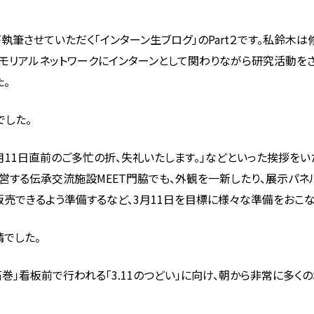
木が執筆させていただく「インターン生ブログ」のPart２です。私鈴
メモリアルネットワークにインターンとして関わりながら研究活動をさ
。
でした。
月11日直前のご多忙の折、失礼いたします。」などといった挨拶を
営する伝承交流施設MEET門脇でも、外観を一新したり、展示パネ
販売できるよう準備するなど、3月11日を目標に様々な準備をおこな
晴でした。
巻」看板前で行われる「3.11のつどい」に向け、朝から非常に多く