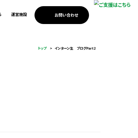
る
運営施設
お問い合わせ
考えの方
歩み
南浜つなぐ館
3.11メモリアルネットワー
安全・安心のまちづくり
個人・家族の方
ICTを活用した震災伝承
トップ
インターン生 ブログPart2
ク支援
考えの方
MEET門脇
防災教育
海外の方への伝承
調査・研究活動
基金助成
小学校の防災教育支援
祈念公園での市民協働
つなぐ記憶プロジェクト
あの時プロジェクト