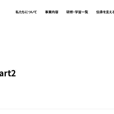
私たちについて
事業内容
研修・学習一覧
伝承を支え
ミッション・ビジョン
震災伝承
企業研修をお
これまでの
私たちについて
事業内容
研修・学習一覧
伝承を支える
メディア掲載情報
地域づくりサポート
教育旅行をお
aboutus
Project
Training
Training
被災者支援連携
詳細
詳細
詳細
詳細
IT事業
rt2