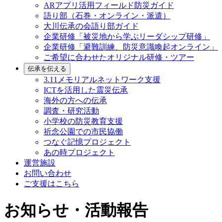
ARアプリ活用フィールド防災ガイド
語り部（石巻・オンライン・派遣）
大川伝承の会語り部ガイド
企業研修「被災地から学ぶリーダシップ研修」
企業研修「避難訓練、防災意識喚起オンライン」
ご希望に合わせたオリジナル研修・ツアー
伝承を伝える
3.11メモリアルネットワーク支援
ICTを活用した震災伝承
海外の方への伝承
調査・研究活動
小学校の防災教育支援
祈念公園での市民協働
つなぐ記憶プロジェクト
あの時プロジェクト
運営施設
お問い合わせ
ご支援はこちら
お知らせ・活動報告