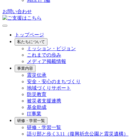
MEET門脇
お問い合わせ
トップページ
私たちについて
ミッション・ビジョン
これまでの歩み
メディア掲載情報
事業内容
震災伝承
安全・安心のまちづくり
地域づくりサポート
防災教育
被災者支援連携
基金助成
IT事業
研修・学習一覧
研修・学習一覧
語り部と歩く3.11（復興祈念公園と震災遺構）