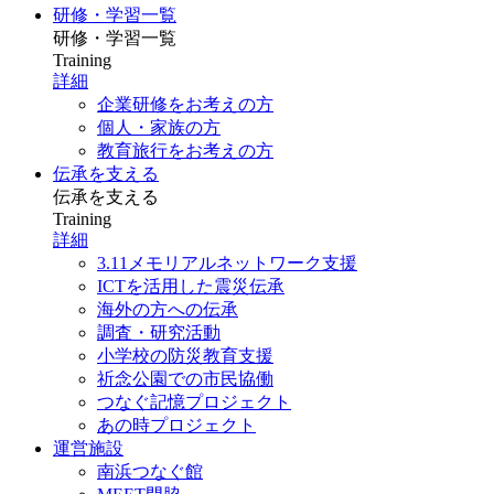
研修・学習一覧
研修・学習一覧
Training
詳細
企業研修をお考えの方
個人・家族の方
教育旅行をお考えの方
伝承を支える
伝承を支える
Training
詳細
3.11メモリアルネットワーク支援
ICTを活用した震災伝承
海外の方への伝承
調査・研究活動
小学校の防災教育支援
祈念公園での市民協働
つなぐ記憶プロジェクト
あの時プロジェクト
運営施設
南浜つなぐ館