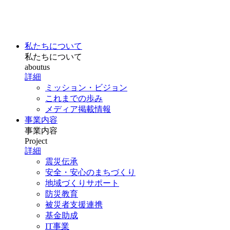
私たちについて
私たちについて
aboutus
詳細
ミッション・ビジョン
これまでの歩み
メディア掲載情報
事業内容
事業内容
Project
詳細
震災伝承
安全・安心のまちづくり
地域づくりサポート
防災教育
被災者支援連携
基金助成
IT事業