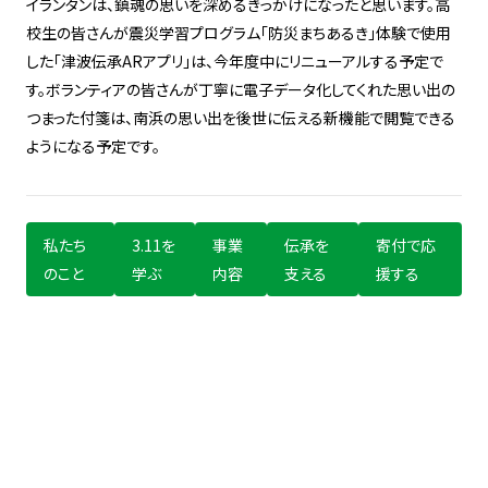
イランタンは、鎮魂の思いを深めるきっかけになったと思います。高
校生の皆さんが震災学習プログラム「防災まちあるき」体験で使用
した「津波伝承ARアプリ」は、今年度中にリニューアルする予定で
す。ボランティアの皆さんが丁寧に電子データ化してくれた思い出の
つまった付箋は、南浜の思い出を後世に伝える新機能で閲覧できる
ようになる予定です。
私たち
3.11を
事業
伝承を
寄付で応
のこと
学ぶ
内容
支える
援する