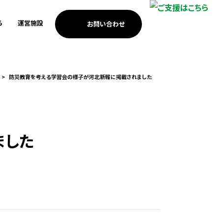
る
運営施設
お問い合わせ
考えの方
歩み
南浜つなぐ館
3.11メモリアルネットワー
安全・安心のまちづくり
個人・家族の方
ICTを活用した震災伝承
防災教育を考える学習会の様子が河北新報に掲載されました
ク支援
考えの方
MEET門脇
防災教育
海外の方への伝承
調査・研究活動
基金助成
小学校の防災教育支援
祈念公園での市民協働
つなぐ記憶プロジェクト
あの時プロジェクト
ました