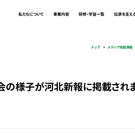
私たちについて
事業内容
研修・学習一覧
伝承を支え
ミッション・ビジョン
震災伝承
企業研修をお
これまでの
私たちについて
事業内容
研修・学習一覧
伝承を支える
トップ
メディア掲載情報
メディア掲載情報
地域づくりサポート
教育旅行をお
aboutus
Project
Training
Training
被災者支援連携
詳細
詳細
詳細
詳細
IT事業
会の様子が河北新報に掲載され