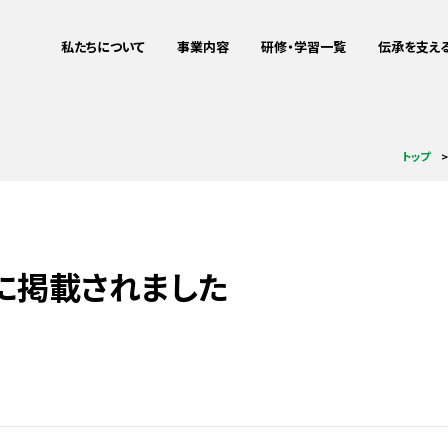
私たちについて
事業内容
研修・学習一覧
伝承を支え
ミッション・ビジョン
震災伝承
企業研修をお
これまでの
私たちについて
事業内容
研修・学習一覧
伝承を支える
トップ
メディア掲載情報
地域づくりサポート
教育旅行をお
aboutus
Project
Training
Training
被災者支援連携
詳細
詳細
詳細
詳細
IT事業
に掲載されました