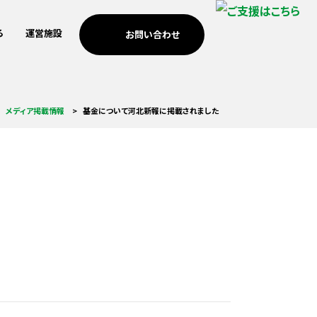
る
運営施設
お問い合わせ
考えの方
歩み
南浜つなぐ館
3.11メモリアルネットワー
安全・安心のまちづくり
個人・家族の方
ICTを活用した震災伝承
メディア掲載情報
基金について河北新報に掲載されました
ク支援
考えの方
MEET門脇
防災教育
海外の方への伝承
調査・研究活動
基金助成
小学校の防災教育支援
祈念公園での市民協働
つなぐ記憶プロジェクト
あの時プロジェクト