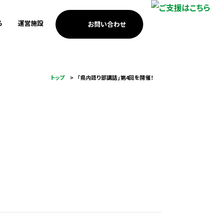
る
運営施設
お問い合わせ
考えの方
歩み
南浜つなぐ館
3.11メモリアルネットワー
安全・安心のまちづくり
個人・家族の方
ICTを活用した震災伝承
トップ
「県内語り部講話」第4回を開催！
ク支援
考えの方
MEET門脇
防災教育
海外の方への伝承
調査・研究活動
基金助成
小学校の防災教育支援
祈念公園での市民協働
つなぐ記憶プロジェクト
あの時プロジェクト