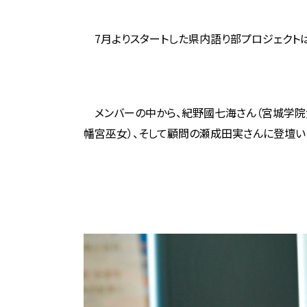
7月よりスタートした県内語り部プロジェクトは
メンバーの中から、紀野國七海さん（宮城学院女
幡宮巫女）、そして顧問の瀬成田実さんに登壇い