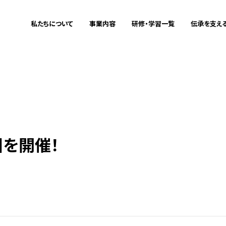
私たちについて
事業内容
研修・学習一覧
伝承を支え
ミッション・ビジョン
震災伝承
企業研修をお
これまでの
私たちについて
事業内容
研修・学習一覧
伝承を支える
メディア掲載情報
地域づくりサポート
教育旅行をお
aboutus
Project
Training
Training
被災者支援連携
詳細
詳細
詳細
詳細
IT事業
回を開催！