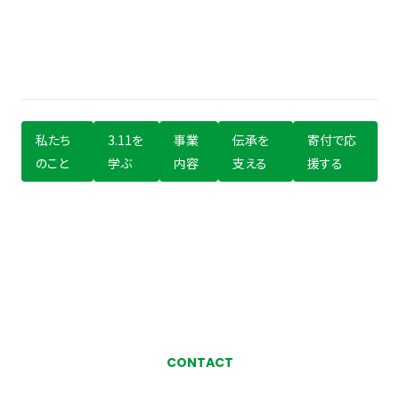
私たち
3.11を
事業
伝承を
寄付で応
のこと
学ぶ
内容
支える
援する
CONTACT