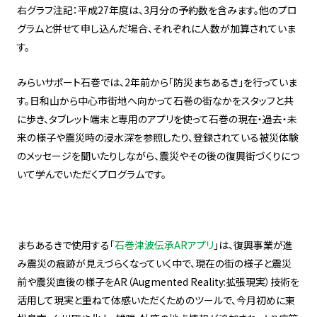
右グラフ注記：平成27年度は、3月分の予約数を含みます。他のプロ
グラムと併せて申し込んだ場合、それぞれに人数が加算されていま
す。
みらいサポート石巻では、2年前から「防災まちあるき」を行っていま
す。日和山から中心市街地へ向かって石巻の街なかをスタッフと共
に歩き、タブレット端末と専用のアプリを使って石巻の現在・過去・未
来の様子や震災時の浸水深を参照したり、登録されている被災体験
のメッセージを聞いたりしながら、震災やその後の復興街づくりにつ
いて学んでいただくプログラムです。
まちあるきで使用する「
石巻津波伝承ARアプリ
」は、復興事業が進
み震災の痕跡が見えづらくなっていく中で、現在の街の様子と震災
前や震災直後の様子をAR（Augmented Reality:拡張現実）技術を
活用して現実と重ねて体感いただくためのツールで、今月初めに東