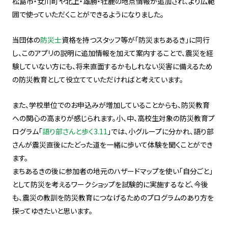
松島市・女川町や北上・雄勝・牡鹿の地点情報が追加され、より広範
囲で使っていただくことができるようになりました。
当団体の
防災士
資格を持つスタッフ等が「防災まちあるき」に同行
し、このアプリの説明に追加情報を加えて案内することで、震災を経
験していない方にも、将来直面するかもしれない災害に備えるため
の防災教育として役立てていただければと考えています。
また、学校単位でのお申込みが増加していることからも、防災教育
への関心の高まりが感じられます。小、中、高校生対象の防災教育プ
ログラム「
語り部さんと歩く3.11
」では、小グループに分かれ、語り部
さんが震災直後にたどった道を一緒に歩いて体験を聞くことができ
ます。
まちあるきの後に参加者の地元のハザードマップを使い「自分ごと」
として防災を考えるワークショップを試験的に実施するなど、今後
も、震災の教訓を防災教育につなげるためのプログラムのあり方を
探ってゆきたいと思います。