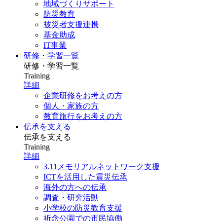
地域づくりサポート
防災教育
被災者支援連携
基金助成
IT事業
研修・学習一覧
研修・学習一覧
Training
詳細
企業研修をお考えの方
個人・家族の方
教育旅行をお考えの方
伝承を支える
伝承を支える
Training
詳細
3.11メモリアルネットワーク支援
ICTを活用した震災伝承
海外の方への伝承
調査・研究活動
小学校の防災教育支援
祈念公園での市民協働