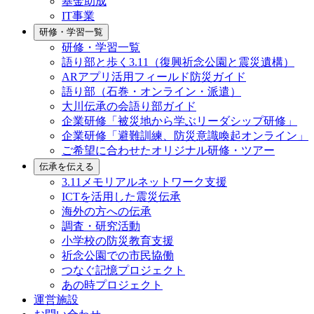
基金助成
IT事業
研修・学習一覧
研修・学習一覧
語り部と歩く3.11（復興祈念公園と震災遺構）
ARアプリ活用フィールド防災ガイド
語り部（石巻・オンライン・派遣）
大川伝承の会語り部ガイド
企業研修「被災地から学ぶリーダシップ研修」
企業研修「避難訓練、防災意識喚起オンライン」
ご希望に合わせたオリジナル研修・ツアー
伝承を伝える
3.11メモリアルネットワーク支援
ICTを活用した震災伝承
海外の方への伝承
調査・研究活動
小学校の防災教育支援
祈念公園での市民協働
つなぐ記憶プロジェクト
あの時プロジェクト
運営施設