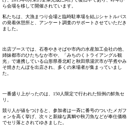
ら会場を移して開催されています。
私たちは、大漁まつり会場と臨時駐車場を結ぶシャトルバス
の発着休憩所と、アンケート調査のサポートさせていただき
ました。
出店ブースでは、石巻やきそばや市内の水産加工会社の他、
姉妹都市のひたちなか市や、「みちのくトライアングル観
光」で連携している山形県香北町と秋田県湯沢市が芋煮やみ
そ焼きたんぽを出店され、多くの来場者が集まっていまし
た。
一番盛り上がったのは、150人限定で行われた恒例の鮮魚セ
リ。
競り人が値をつけると、参加者は一斉に番号のついたメガフ
ォンを高く挙げ、次々と新線な真鯛や秋刀魚などが奉仕価格
でセリ落とされてゆきました。