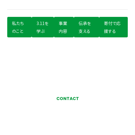
私たち
3.11を
事業
伝承を
寄付で応
のこと
学ぶ
内容
支える
援する
CONTACT
お気軽にお問い合わせ、
ご相談ください