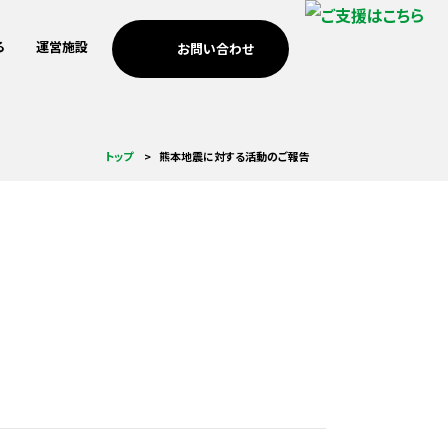
る
運営施設
お問い合わせ
考えの方
歩み
南浜つなぐ館
3.11メモリアルネットワー
安全・安心のまちづくり
個人・家族の方
ICTを活用した震災伝承
トップ
熊本地震に対する活動のご報告
ク支援
考えの方
MEET門脇
防災教育
海外の方への伝承
調査・研究活動
基金助成
小学校の防災教育支援
祈念公園での市民協働
つなぐ記憶プロジェクト
あの時プロジェクト