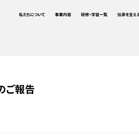
私たちについて
事業内容
研修・学習一覧
伝承を支え
ミッション・ビジョン
震災伝承
企業研修をお
これまでの
私たちについて
事業内容
研修・学習一覧
伝承を支える
メディア掲載情報
地域づくりサポート
教育旅行をお
aboutus
Project
Training
Training
被災者支援連携
詳細
詳細
詳細
詳細
IT事業
のご報告