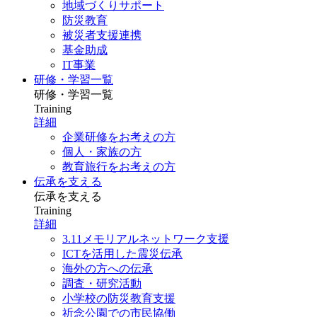
地域づくりサポート
防災教育
被災者支援連携
基金助成
IT事業
研修・学習一覧
研修・学習一覧
Training
詳細
企業研修をお考えの方
個人・家族の方
教育旅行をお考えの方
伝承を支える
伝承を支える
Training
詳細
3.11メモリアルネットワーク支援
ICTを活用した震災伝承
海外の方への伝承
調査・研究活動
小学校の防災教育支援
祈念公園での市民協働