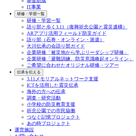
基金助成
IT事業
研修・学習一覧
研修・学習一覧
語り部と歩く3.11（復興祈念公園と震災遺構）
ARアプリ活用フィールド防災ガイド
語り部（石巻・オンライン・派遣）
大川伝承の会語り部ガイド
企業研修「被災地から学ぶリーダシップ研修」
企業研修「避難訓練、防災意識喚起オンライン」
ご希望に合わせたオリジナル研修・ツアー
伝承を伝える
3.11メモリアルネットワーク支援
ICTを活用した震災伝承
海外の方への伝承
調査・研究活動
小学校の防災教育支援
祈念公園での市民協働
つなぐ記憶プロジェクト
あの時プロジェクト
運営施設