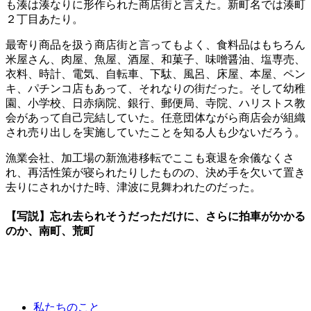
も湊は湊なりに形作られた商店街と言えた。新町名では湊町
２丁目あたり。
最寄り商品を扱う商店街と言ってもよく、食料品はもちろん
米屋さん、肉屋、魚屋、酒屋、和菓子、味噌醤油、塩専売、
衣料、時計、電気、自転車、下駄、風呂、床屋、本屋、ペン
キ、パチンコ店もあって、それなりの街だった。そして幼稚
園、小学校、日赤病院、銀行、郵便局、寺院、ハリストス教
会があって自己完結していた。任意団体ながら商店会が組織
され売り出しを実施していたことを知る人も少ないだろう。
漁業会社、加工場の新漁港移転でここも衰退を余儀なくさ
れ、再活性策が寝られたりしたものの、決め手を欠いて置き
去りにされかけた時、津波に見舞われたのだった。
【写説】忘れ去られそうだっただけに、さらに拍車がかかる
のか、南町、荒町
私たちのこと