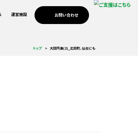
る
運営施設
お問い合わせ
考えの方
歩み
南浜つなぐ館
3.11メモリアルネットワー
安全・安心のまちづくり
個人・家族の方
ICTを活用した震災伝承
トップ
大団円湊(2)_北目町、仙台にも
ク支援
考えの方
MEET門脇
防災教育
海外の方への伝承
調査・研究活動
基金助成
小学校の防災教育支援
祈念公園での市民協働
つなぐ記憶プロジェクト
あの時プロジェクト