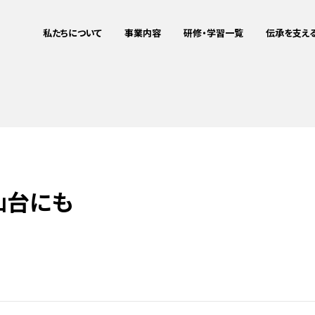
私たちについて
事業内容
研修・学習一覧
伝承を支え
ミッション・ビジョン
震災伝承
企業研修をお
これまでの
私たちについて
事業内容
研修・学習一覧
伝承を支える
メディア掲載情報
地域づくりサポート
教育旅行をお
aboutus
Project
Training
Training
被災者支援連携
詳細
詳細
詳細
詳細
IT事業
仙台にも