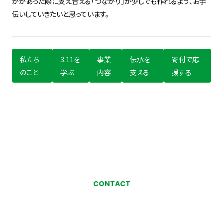
かがあった際に支え合える「つながり」が少しでも作れるよう、お手
伝いしていきたいと思っています。
私たち
3.11を
事業
伝承を
寄付で応
のこと
学ぶ
内容
支える
援する
CONTACT
お気軽にお問い合わせ、
ご相談ください