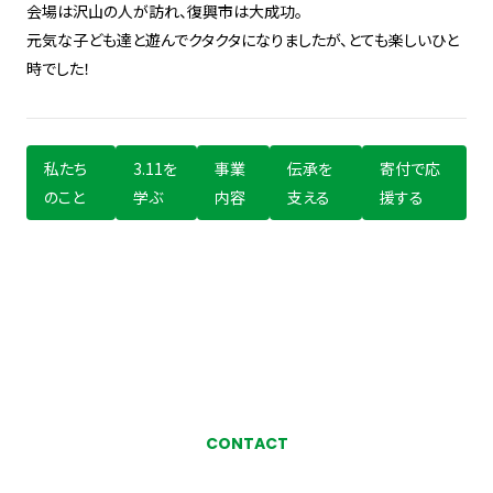
会場は沢山の人が訪れ、復興市は大成功。
元気な子ども達と遊んでクタクタになりましたが、とても楽しいひと
時でした！
私たち
3.11を
事業
伝承を
寄付で応
のこと
学ぶ
内容
支える
援する
CONTACT