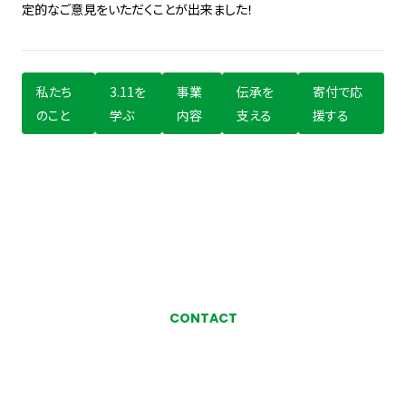
定的なご意見をいただくことが出来ました！
私たち
3.11を
事業
伝承を
寄付で応
のこと
学ぶ
内容
支える
援する
CONTACT
お気軽にお問い合わせ、
ご相談ください