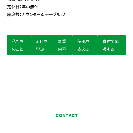
定休日：年中無休
座席数：カウンター8、テーブル22
私たち
3.11を
事業
伝承を
寄付で応
のこと
学ぶ
内容
支える
援する
CONTACT
お気軽にお問い合わせ、