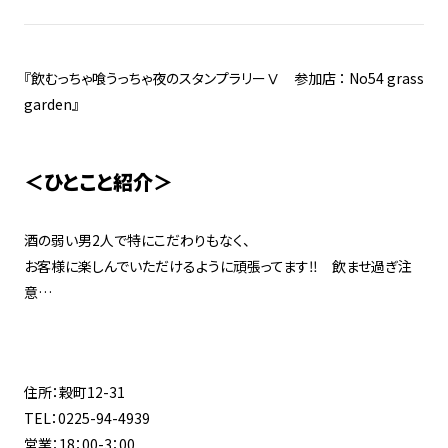
『飲むっちゃ喰うっちゃ夜のスタンプラリーⅤ 参加店 ： No54 grass
garden』
＜ひとこと紹介＞
酒の弱い男2人で特にこだわりもなく、
お客様に楽しんでいただけるように頑張ってます‼ 飲ませ過ぎ注
意…
住所：穀町12-31
TEL：0225-94-4939
営業：18：00-3：00