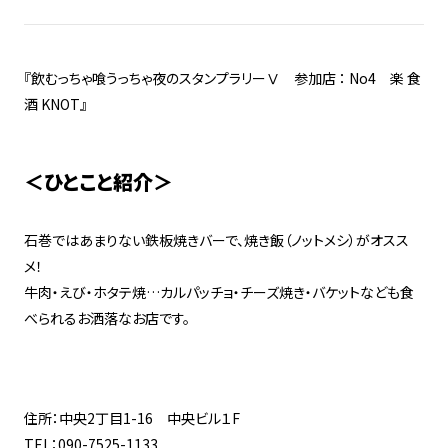
『飲むっちゃ喰うっちゃ夜のスタンプラリーⅤ 参加店 ： No4 楽 食
酒 KNOT』
＜ひとこと紹介＞
石巻ではあまりない鉄板焼きバーで、焼き飯（ノットメシ）がオスス
メ！
牛肉・えび・ホタテ焼…カルパッチョ・チーズ焼き・バケットなども食
べられるお洒落なお店です。
住所：中央2丁目1-16 中央ビル１F
TEL：090-7525-1133