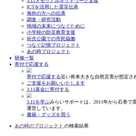
3.11メモリアルネットワーク支援
ICTを活用した震災伝承
海外の方への伝承
調査・研究活動
地域の未来につなぐために
小学校の防災教育支援
祈念公園での市民協働
つなぐ記憶プロジェクト
あの時プロジェクト
研修一覧
寄付で応援する
寄付で応援する
近い将来大きな自然災害が想定さ
ご支援をお願いいたします
3.11基金に寄付する
3.11を学ぶ
みらいサポートは、2011年から石巻
運営しています。
書籍・グッズを買う
あの時のプロジェクト
の検索結果