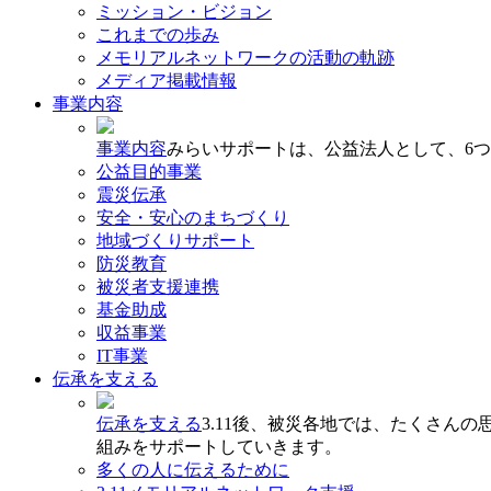
ミッション・ビジョン
これまでの歩み
メモリアルネットワークの活動の軌跡
メディア掲載情報
事業内容
事業内容
みらいサポートは、公益法人として、6
公益目的事業
震災伝承
安全・安心のまちづくり
地域づくりサポート
防災教育
被災者支援連携
基金助成
収益事業
IT事業
伝承を支える
伝承を支える
3.11後、被災各地では、たくさん
組みをサポートしていきます。
多くの人に伝えるために