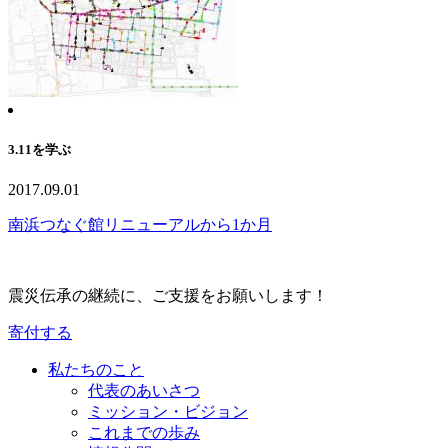
3.11を学ぶ
2017.09.01
南浜つなぐ館リニューアルから1か月
震災伝承の継続に、ご支援をお願いします！
寄付する
私たちのこと
代表のあいさつ
ミッション・ビジョン
これまでの歩み