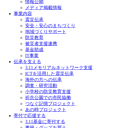
情報公開
メディア掲載情報
事業内容
震災伝承
安全・安心のまちづくり
地域づくりサポート
防災教育
被災者支援連携
基金助成
IT事業
伝承を支える
3.11メモリアルネットワーク支援
ICTを活用した震災伝承
海外の方への伝承
調査・研究活動
小学校の防災教育支援
祈念公園での市民協働
つなぐ記憶プロジェクト
あの時プロジェクト
寄付で応援する
3.11基金に寄付する
書籍・グッズを買う