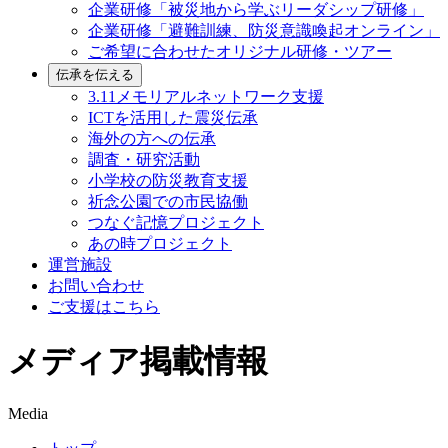
企業研修「被災地から学ぶリーダシップ研修」
企業研修「避難訓練、防災意識喚起オンライン」
ご希望に合わせたオリジナル研修・ツアー
伝承を伝える
3.11メモリアルネットワーク支援
ICTを活用した震災伝承
海外の方への伝承
調査・研究活動
小学校の防災教育支援
祈念公園での市民協働
つなぐ記憶プロジェクト
あの時プロジェクト
運営施設
お問い合わせ
ご支援はこちら
メディア掲載情報
Media