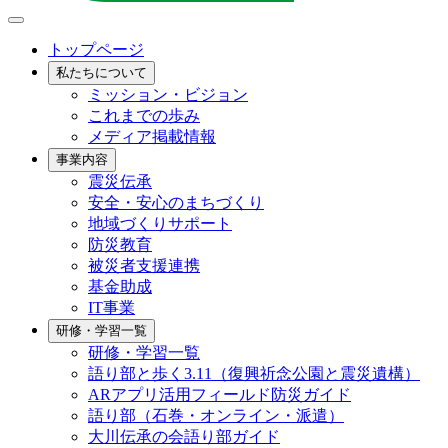
トップページ
私たちについて
ミッション・ビジョン
これまでの歩み
メディア掲載情報
事業内容
震災伝承
安全・安心のまちづくり
地域づくりサポート
防災教育
被災者支援連携
基金助成
IT事業
研修・学習一覧
研修・学習一覧
語り部と歩く3.11（復興祈念公園と震災遺構）
ARアプリ活用フィールド防災ガイド
語り部（石巻・オンライン・派遣）
大川伝承の会語り部ガイド