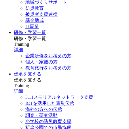
地域づくりサポート
防災教育
被災者支援連携
基金助成
IT事業
研修・学習一覧
研修・学習一覧
Training
詳細
企業研修をお考えの方
個人・家族の方
教育旅行をお考えの方
伝承を支える
伝承を支える
Training
詳細
3.11メモリアルネットワーク支援
ICTを活用した震災伝承
海外の方への伝承
調査・研究活動
小学校の防災教育支援
祈念公園での市民協働