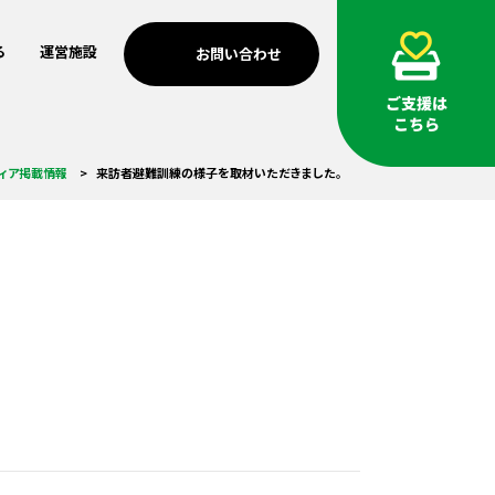
る
運営施設
お問い合わせ
考えの方
歩み
南浜つなぐ館
3.11メモリアルネットワー
安全・安心のまちづくり
個人・家族の方
ICTを活用した震災伝承
ィア掲載情報
来訪者避難訓練の様子を取材いただきました。
ク支援
考えの方
MEET門脇
防災教育
海外の方への伝承
調査・研究活動
基金助成
小学校の防災教育支援
祈念公園での市民協働
つなぐ記憶プロジェクト
あの時プロジェクト