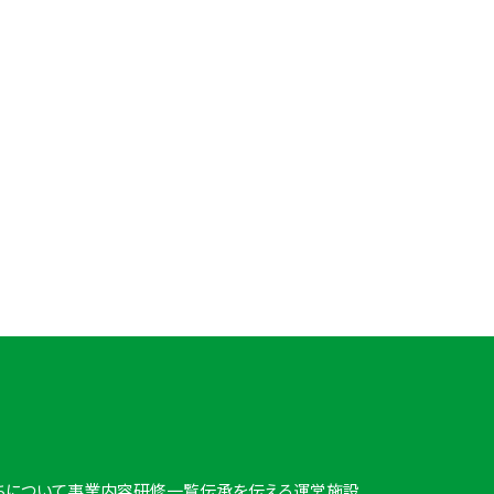
合わせ
3691
18:00
ちについて
事業内容
研修一覧
伝承を伝える
運営施設