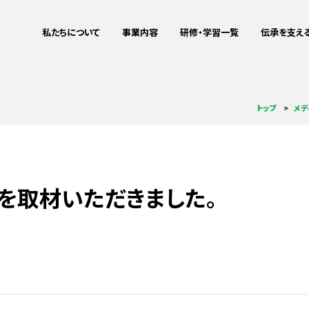
私たちについて
事業内容
研修・学習一覧
伝承を支え
ミッション・ビジョン
震災伝承
企業研修をお
これまでの
私たちについて
事業内容
研修・学習一覧
伝承を支える
トップ
メデ
メディア掲載情報
地域づくりサポート
教育旅行をお
aboutus
Project
Training
Training
被災者支援連携
詳細
詳細
詳細
詳細
IT事業
を取材いただきました。