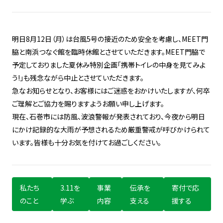
明日8月12日（月）は台風5号の接近のため安全を考慮し、MEET門
脇と南浜つなぐ館を臨時休館とさせていただきます。MEET門脇で
予定しておりました夏休み特別企画「携帯トイレの中身を見てみよ
う!」も残念ながら中止とさせていただきます。
急なお知らせとなり、お客様にはご迷惑をおかけいたしますが、何卒
ご理解とご協力を賜りますようお願い申し上げます。
現在、石巻市には防風、波浪警報が発表されており、今夜から明日
にかけ記録的な大雨が予想されるため厳重警戒が呼びかけられて
います。皆様も十分お気を付けてお過ごしください。
私たち
3.11を
事業
伝承を
寄付で応
のこと
学ぶ
内容
支える
援する