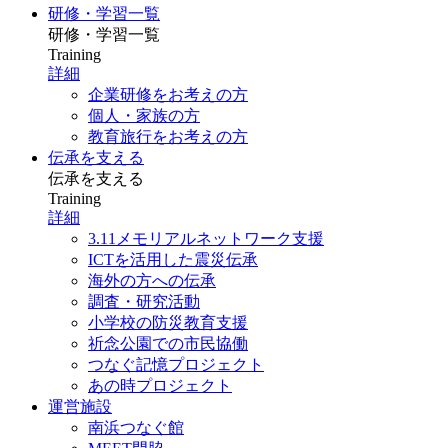
研修・学習一覧
研修・学習一覧
Training
詳細
企業研修をお考えの方
個人・家族の方
教育旅行をお考えの方
伝承を支える
伝承を支える
Training
詳細
3.11メモリアルネットワーク支援
ICTを活用した震災伝承
海外の方への伝承
調査・研究活動
小学校の防災教育支援
祈念公園での市民協働
つなぐ記憶プロジェクト
あの時プロジェクト
運営施設
南浜つなぐ館