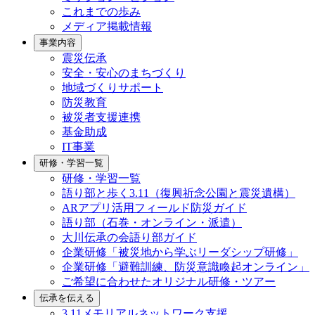
これまでの歩み
メディア掲載情報
事業内容
震災伝承
安全・安心のまちづくり
地域づくりサポート
防災教育
被災者支援連携
基金助成
IT事業
研修・学習一覧
研修・学習一覧
語り部と歩く3.11（復興祈念公園と震災遺構）
ARアプリ活用フィールド防災ガイド
語り部（石巻・オンライン・派遣）
大川伝承の会語り部ガイド
企業研修「被災地から学ぶリーダシップ研修」
企業研修「避難訓練、防災意識喚起オンライン」
ご希望に合わせたオリジナル研修・ツアー
伝承を伝える
3.11メモリアルネットワーク支援