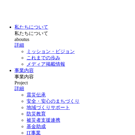
私たちについて
私たちについて
aboutus
詳細
ミッション・ビジョン
これまでの歩み
メディア掲載情報
事業内容
事業内容
Project
詳細
震災伝承
安全・安心のまちづくり
地域づくりサポート
防災教育
被災者支援連携
基金助成
IT事業