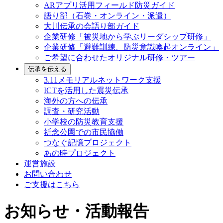
ARアプリ活用フィールド防災ガイド
語り部（石巻・オンライン・派遣）
大川伝承の会語り部ガイド
企業研修「被災地から学ぶリーダシップ研修」
企業研修「避難訓練、防災意識喚起オンライン」
ご希望に合わせたオリジナル研修・ツアー
伝承を伝える
3.11メモリアルネットワーク支援
ICTを活用した震災伝承
海外の方への伝承
調査・研究活動
小学校の防災教育支援
祈念公園での市民協働
つなぐ記憶プロジェクト
あの時プロジェクト
運営施設
お問い合わせ
ご支援はこちら
お知らせ・活動報告