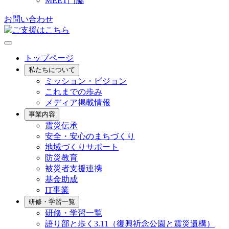
MEET門脇
お問い合わせ
トップページ
私たちについて
ミッション・ビジョン
これまでの歩み
メディア掲載情報
事業内容
震災伝承
安全・安心のまちづくり
地域づくりサポート
防災教育
被災者支援連携
基金助成
IT事業
研修・学習一覧
研修・学習一覧
語り部と歩く3.11（復興祈念公園と震災遺構）