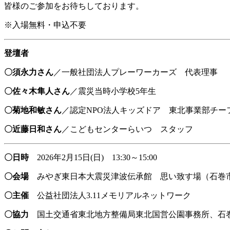
皆様のご参加をお待ちしております。
※入場無料・申込不要
登壇者
〇須永力さん
／一般社団法人プレーワーカーズ 代表理事
〇佐々木隼人さん
／震災当時小学校5年生
〇菊地和敏さん
／認定NPO法人キッズドア 東北事業部チー
〇近藤日和さん
／こどもセンターらいつ スタッフ
〇日時
2026年2月15日(日) 13:30～15:00
〇会場
みやぎ東日本大震災津波伝承館 思い致す場（石巻市南
〇主催
公益社団法人3.11メモリアルネットワーク
〇協力
国土交通省東北地方整備局東北国営公園事務所、石