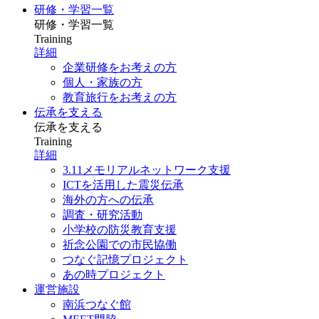
研修・学習一覧
研修・学習一覧
Training
詳細
企業研修をお考えの方
個人・家族の方
教育旅行をお考えの方
伝承を支える
伝承を支える
Training
詳細
3.11メモリアルネットワーク支援
ICTを活用した震災伝承
海外の方への伝承
調査・研究活動
小学校の防災教育支援
祈念公園での市民協働
つなぐ記憶プロジェクト
あの時プロジェクト
運営施設
南浜つなぐ館