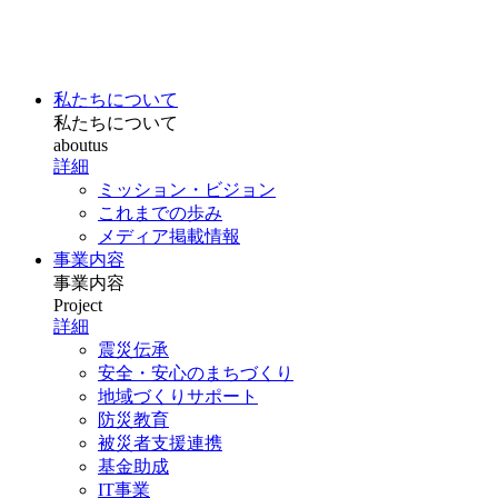
私たちについて
私たちについて
aboutus
詳細
ミッション・ビジョン
これまでの歩み
メディア掲載情報
事業内容
事業内容
Project
詳細
震災伝承
安全・安心のまちづくり
地域づくりサポート
防災教育
被災者支援連携
基金助成
IT事業