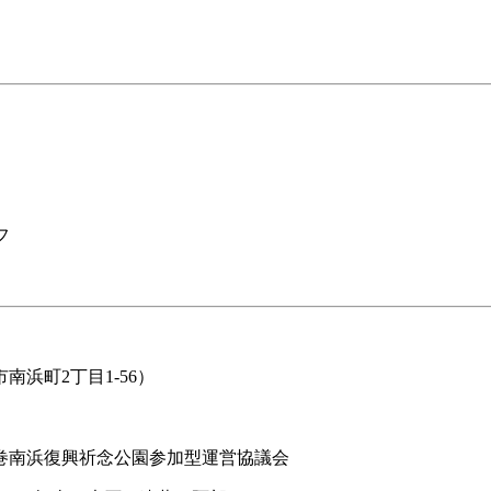
フ
浜町2丁目1-56）
巻南浜復興祈念公園参加型運営協議会