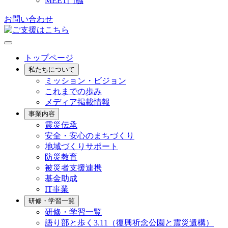
MEET門脇
お問い合わせ
トップページ
私たちについて
ミッション・ビジョン
これまでの歩み
メディア掲載情報
事業内容
震災伝承
安全・安心のまちづくり
地域づくりサポート
防災教育
被災者支援連携
基金助成
IT事業
研修・学習一覧
研修・学習一覧
語り部と歩く3.11（復興祈念公園と震災遺構）