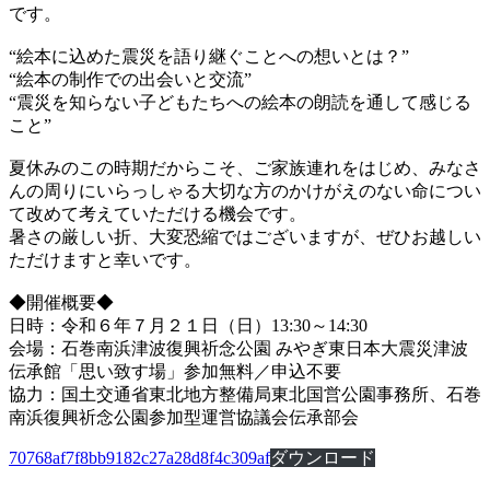
です。
“絵本に込めた震災を語り継ぐことへの想いとは？”
“絵本の制作での出会いと交流”
“震災を知らない子どもたちへの絵本の朗読を通して感じる
こと”
夏休みのこの時期だからこそ、ご家族連れをはじめ、みなさ
んの周りにいらっしゃる大切な方のかけがえのない命につい
て改めて考えていただける機会です。
暑さの厳しい折、大変恐縮ではございますが、ぜひお越しい
ただけますと幸いです。
◆開催概要◆
日時：令和６年７月２１日（日）13:30～14:30
会場：石巻南浜津波復興祈念公園 みやぎ東日本大震災津波
伝承館「思い致す場」参加無料／申込不要
協力：国土交通省東北地方整備局東北国営公園事務所、石巻
南浜復興祈念公園参加型運営協議会伝承部会
70768af7f8bb9182c27a28d8f4c309af
ダウンロード