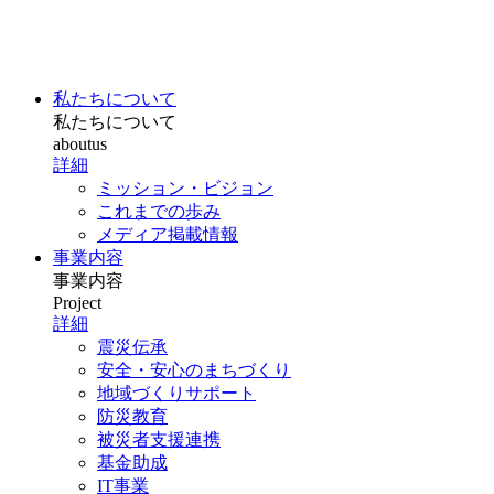
私たちについて
私たちについて
aboutus
詳細
ミッション・ビジョン
これまでの歩み
メディア掲載情報
事業内容
事業内容
Project
詳細
震災伝承
安全・安心のまちづくり
地域づくりサポート
防災教育
被災者支援連携
基金助成
IT事業