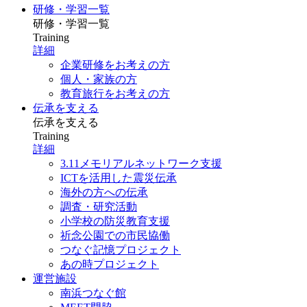
研修・学習一覧
研修・学習一覧
Training
詳細
企業研修をお考えの方
個人・家族の方
教育旅行をお考えの方
伝承を支える
伝承を支える
Training
詳細
3.11メモリアルネットワーク支援
ICTを活用した震災伝承
海外の方への伝承
調査・研究活動
小学校の防災教育支援
祈念公園での市民協働
つなぐ記憶プロジェクト
あの時プロジェクト
運営施設
南浜つなぐ館