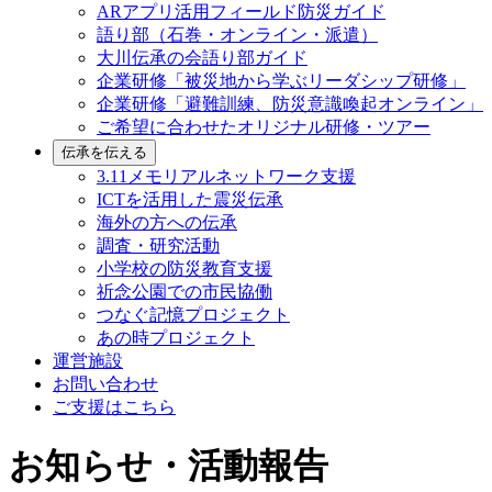
ARアプリ活用フィールド防災ガイド
語り部（石巻・オンライン・派遣）
大川伝承の会語り部ガイド
企業研修「被災地から学ぶリーダシップ研修」
企業研修「避難訓練、防災意識喚起オンライン」
ご希望に合わせたオリジナル研修・ツアー
伝承を伝える
3.11メモリアルネットワーク支援
ICTを活用した震災伝承
海外の方への伝承
調査・研究活動
小学校の防災教育支援
祈念公園での市民協働
つなぐ記憶プロジェクト
あの時プロジェクト
運営施設
お問い合わせ
ご支援はこちら
お知らせ・活動報告